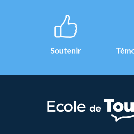
Soutenir
Témo