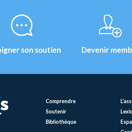
igner son soutien
Devenir memb
Comprendre
L’as
Soutenir
Lexi
Bibliothèque
Espa